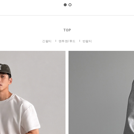
TOP
긴팔티
맨투맨/후드
반팔티