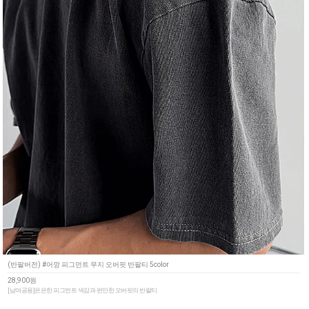
(반팔버전) #어깡 피그먼트 무지 오버핏 반팔티 5color
28,900원
[남여공용]은은한 피그먼트 색감과 편안한 오버핏의 반팔티.