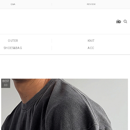
Q&A
REVIEW
0
OUTER
KNIT
SHOES&BAG
ACC
BEST
03