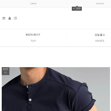
LOGIN
JOIN US
+1,000
WEEK BEST
당일출고
TOP
SHIRTS
BEST
01