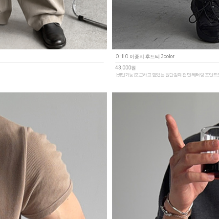
OHIO 이중지 후드티 3color
43,000원
[셋업가능]포근하고 힘있는 원단감과 전면 레터링 포인트