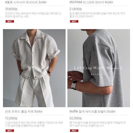
#쿨톤 시어서커 체크셔츠 2color
#SUPIMA 피그먼트 반바지 4color
29,800원
21,800원
포인트가 되는 컬러감과 체크 디테일, 얇고 쾌적한 소
높은 퀄리티에 빈티지한 컬러감을 더해 포인트 주기
재감이 돋보이는 셔츠.
좋은 피그먼트 반바지
칸토 트위드 롤업 자켓 3color
Waffle 절개 세미크롭 반팔티 5color
72,000원
32,000원
고급스러운 트위드 텍스처와 크롭한 기장감으로 트렌
통기성 좋은 와플 조직감과 어깨선 절개 디테일로 어
디한 실루엣을 연출해주는 반팔 자켓
깨가 넓어 보이는 반팔티입니다.