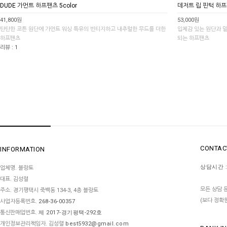
DUDE 가먼트 하프팬츠 5color
데저트 립 핀턱 하프팬
41,800원
53,000원
탄탄한 코튼 원단에 가먼트 워싱 특유의 빈티지하고 내추럴한 무드를 더한
입체감 있는 원단과 
하프팬츠
되는 하프팬츠
리뷰 : 1
CONTAC
INFORMATION
상담시간 :
업체명. 블랑토
대표. 김성렬
모든 상담 문
주소. 경기평택시 죽백동 134-3, 4층 블랑토
(보다 정확
사업자등록번호.
268-36-00357
통신판매업번호.
제 2017-경기평택-292호
개인정보관리책임자. 김성렬
best5932@gmail.com