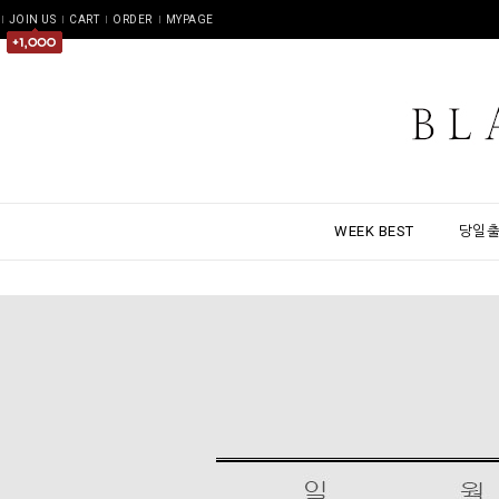
JOIN US
CART
ORDER
MYPAGE
WEEK BEST
당일