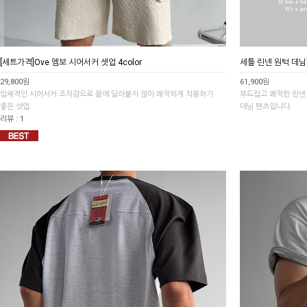
[세트가격]Ove 엠보 시어서커 셋업 4color
세틀 린넨 원턱 데님팬
29,800원
61,900원
입체적인 시어서커 조직감으로 몸에 달라붙지 않아 쾌적하게 착용하기
부드럽고 쾌적한 린넨
좋은 셋업.
데님 팬츠입니다.
리뷰 : 1