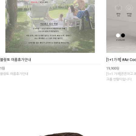
블랑토 여름휴가안내
[1+1가격] #Air C
1원
19,900원
블랑토 여름휴가안내
[1+1 가격]쫀쫀하고
크롭 반팔티입니다.