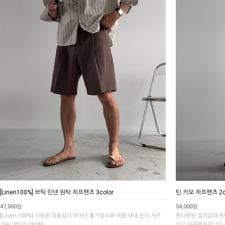
[Linen100%] 브릭 린넨 원턱 하프팬츠 3color
틴 카모 하프팬츠 2c
47,000원
54,000원
[Linen 100%] 시원한 착용감과 뛰어난 통기성으로 여름 내내 손이 자주
톤다운된 컬러감과 유
가는 데일리 아이템.
카고 하프팬츠입니다.