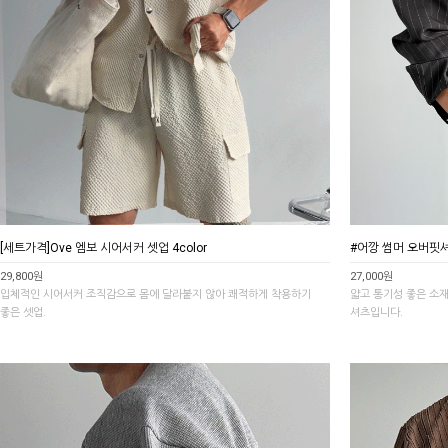
[세트가격]Ove 엠보 시어서커 셋업 4color
#어깡 썸머 오버핏셔츠
29,800원
27,000원
입체적인 시어서커 조직감으로 몸에 달라붙지 않아 쾌적하게 착용하기
얇고 통기성 좋은 소
좋은 셋업.
셔츠입니다.