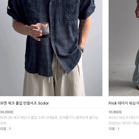
모멘 체크 롤업 반팔셔츠 3color
Frick 데미지 워싱 
34,000원
59,800원
트렌디한 체크 패턴과 롤업 소매 디테일로, 한여름까지 쾌적하게 즐기는
브러쉬 워싱과 데미지
셔츠.
완성되는 와이드 데
리뷰 : 1
리뷰 : 1