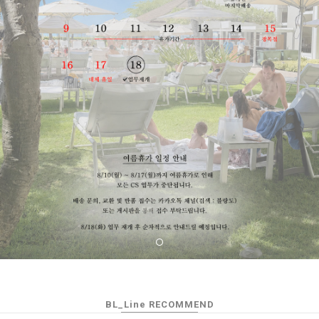
BL_Line RECOMMEND