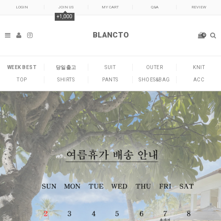
LOGIN
JOIN US
MY CART
Q&A
REVIEW
+1,000
BLANCTO
0
WEEK BEST
당일출고
SUIT
OUTER
KNIT
TOP
SHIRTS
PANTS
SHOES&BAG
ACC