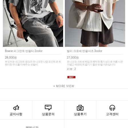
Bowie 피그먼트 반팔티 2color
발리 크로셰 반팔셔츠 3color
28,000원
27,000원
부드러운 피그먼트 원단과 유니크한 나염 포인트로 트
유니크한 크로셰 짜임과 쾌적한 통기성으로 여름 시즌
렌디한 무드를 더해주는 반팔티
가볍고 세련되게 즐기기 좋은 반팔 셔츠입니다.
리뷰 : 2
+ MORE VIEW
공지사항
상품문의
상품후기
고객센터
영업시간