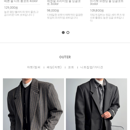
베른 울 다트 롱코트 4color
에센셜 프리미엄 울 싱글코
마가렛 브랜딩 울 싱글코트
트 3color
3color
129,000원
98,000원
109,800원
높은 원단 퀄리티와 핏이 좋은, 고
급스러운 다트 코트입니다 :)
디테일한 포켓이 매력적인 깔끔한
각있게 잡히는 핏감. 세미 루즈 핏
핏감의 프리미엄 코트입니다.
으로 활용도 높은 싱글 코트입니
다.
OUTER
자켓/점퍼
패딩(자켓)
코트
니트집업/가디건