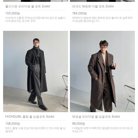
폴드다운 프리미엄 울 코트 2color
피크드 헤링본 더블 코트 2color
159,000원
184,000원
카라넥과 도톰한 두께감, 잔잔한 헤어리감으로 실물이
매력적인 헤링본 패턴, 완벽한 핏과 퀄리티로 실루엣까
더욱 돋보이는 포인트 코트.
지 완성한 롱코트입니다.
HIGHQUAL 퀼팅 울 싱글코트 3color
에센셜 프리미엄 울 싱글코트 3color
158,000원
98,000원
3온스 퀼팅 누빔 안감 처리된, 따뜻하고 멋스러운 울 싱
디테일한 포켓이 매력적인 깔끔한 핏감의 프리미엄 코
글코트.
트입니다.