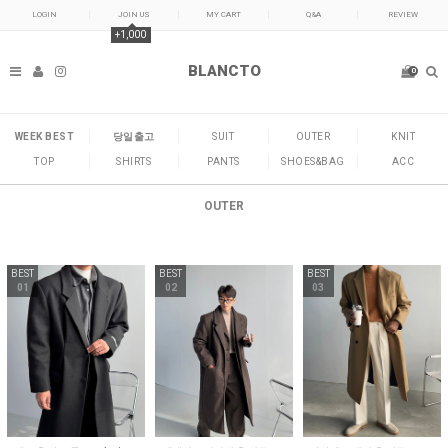
LOGIN
JOIN US
MY CART
Q&A
REVIEW
+1,000
BLANCTO
0
WEEK BEST
당일출고
SUIT
OUTER
KNIT
TOP
SHIRTS
PANTS
SHOES&BAG
ACC
OUTER
BEST
BEST
BEST
01
02
03