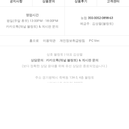
공지사항
상품문의
상품후기
고객센터
영업시간
농협
355-0052-0898-63
평일(주말 휴무) 13:00PM - 18:00PM
예금주 : 김성렬(블랑토)
카카오톡(채널:블랑토) & 게시판 문의
홈으로
이용약관
개인정보취급방침
PC Ver.
상호 블랑토 | 대표 김성렬
상담문의 : 카카오톡(채널:블랑토) & 게시판 문의
(보다 정확한 상담 응대를 위해 유선 상담은 종료되었습니다.)
주소 경기평택시 죽백동 134-3, 4층 블랑토
사업자번호 268-36-00357
통신판매업번호 제 2017-경기평택-292호
개인정보관리책임자 김성렬
© 2018 BLANCTO. ALL RIGHTS RESERVED.