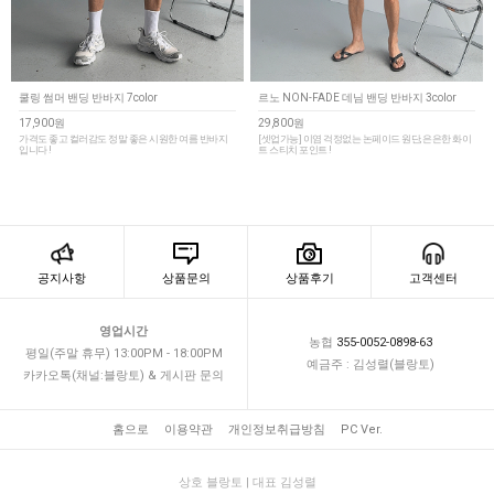
쿨링 썸머 밴딩 반바지 7color
르노 NON-FADE 데님 밴딩 반바지 3color
17,900원
29,800원
가격도 좋고 컬러감도 정말 좋은 시원한 여름 반바지
[셋업가능] 이염 걱정없는 논페이드 원단, 은은한 화이
입니다 !
트 스티치 포인트 !
공지사항
상품문의
상품후기
고객센터
영업시간
농협
355-0052-0898-63
평일(주말 휴무) 13:00PM - 18:00PM
예금주 : 김성렬(블랑토)
카카오톡(채널:블랑토) & 게시판 문의
홈으로
이용약관
개인정보취급방침
PC Ver.
상호 블랑토 | 대표 김성렬