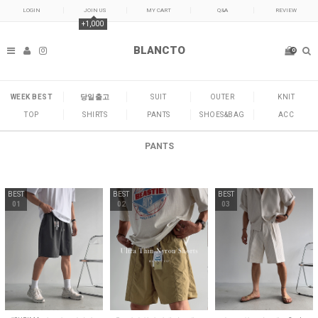
LOGIN
JOIN US
MY CART
Q&A
REVIEW
+1,000
BLANCTO
0
WEEK BEST
당일출고
SUIT
OUTER
KNIT
TOP
SHIRTS
PANTS
SHOES&BAG
ACC
PANTS
BEST
BEST
BEST
01
02
03