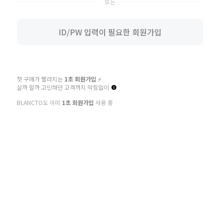
영문 대소문자/숫자/특수문자를 혼용하여 2종류 10~16자 또는 3종류 8~16자 입
력
ID/PW 입력이 필요한 회원가입
비밀번호확인
이메일
첫 구매가 빨라지는
1초 회원가입
⚡️
살까 말까 고민하던 고객까지 막힘없이
생년월일
생년
월
일
BLANCTO도 이미
1초 회원가입
사용 중
성별
선택안함
남
여
휴대폰번호
14세 이상입니다. (필수)
* 회원가입에 필요한 최소한의 정보만 입력 받음으로써 개인정보 수집을 최소화하고