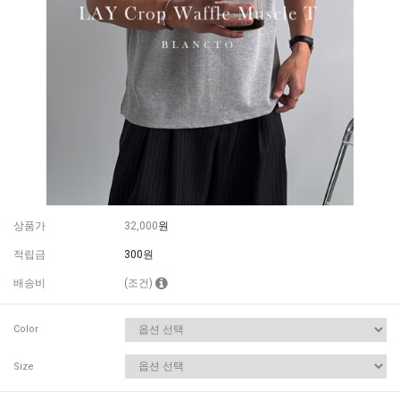
상품가
32,000
원
적립금
300원
배송비
(조건)
Color
Size