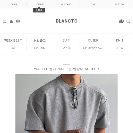
LOGIN
JOIN US
MY CART
Q&A
REVIEW
+1,000
BLANCTO
0
WEEK BEST
당일출고
SUIT
OUTER
KNIT
TOP
SHIRTS
PANTS
SHOES&BAG
ACC
WAFFLE 절개 세미크롭 반팔티 5COLOR