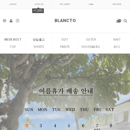
LOGIN
JOIN US
MY CART
Q&A
REVIEW
+1,000
BLANCTO
0
WEEK BEST
당일출고
SUIT
OUTER
KNIT
TOP
SHIRTS
PANTS
SHOES&BAG
ACC