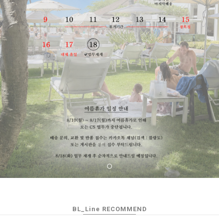
BL_Line RECOMMEND