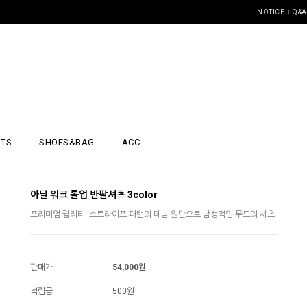
NOTICE
Q&A
NTS
SHOES&BAG
ACC
아딜 워크 롤업 반팔셔츠 3color
프리미엄 퀄리티. 스트라이프 패턴의 데님 원단으로 남성적인 무드의 셔츠.
판매가
54,000원
적립금
500원