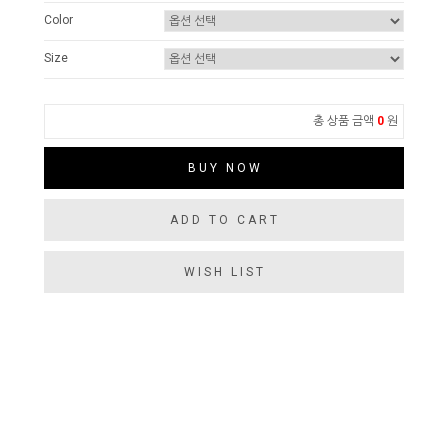
Color
Size
총 상품 금액
0
원
BUY NOW
ADD TO CART
WISH LIST