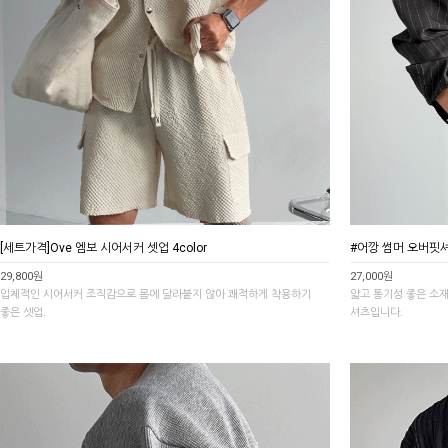
[세트가격]Ove 엠보 시어서커 셋업 4color
#어깡 썸머 오버핏셔츠
29,800원
27,000원
입체적인 시어서커 조직감으로 몸에 달라붙지 않아 쾌적하게 착용하기
얇고 통기성 좋은 소
좋은 셋업.
셔츠입니다.