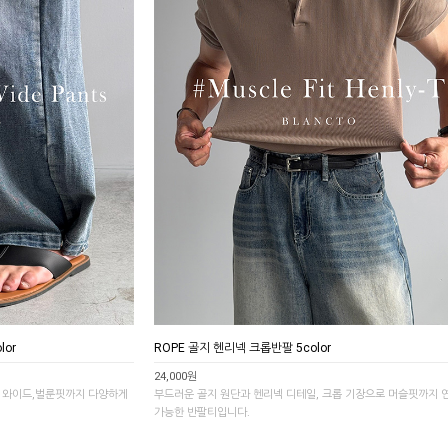
lor
ROPE 골지 헨리넥 크롭반팔 5color
24,000원
로 와이드,벌룬핏까지 다양하게
부드러운 골지 원단과 헨리넥 디테일, 크롭 기장으로 머슬핏까지 
가능한 반팔티입니다.