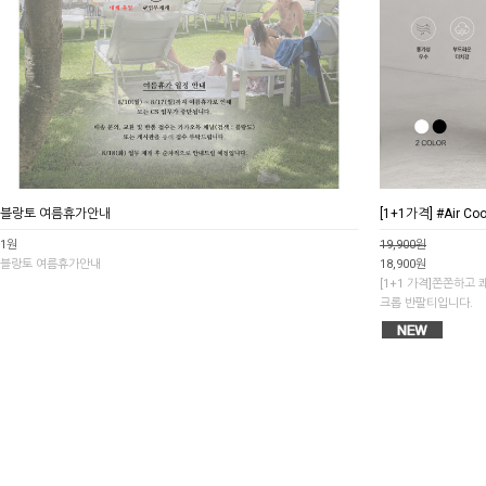
블랑토 여름휴가안내
[1+1가격] #Air C
1원
19,900원
블랑토 여름휴가안내
18,900원
[1+1 가격]쫀쫀하고
크롭 반팔티입니다.