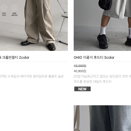
ool 크롭반팔티 2color
OHIO 이중지 후드티 3color
43,000원
40,800원
 쾌적한 소재감과 베이직한 컬러감으로 활용도 높은
[셋업가능]포근하고 힘있는 원단감과 전면 
무드를 완성한 데일리 후드티