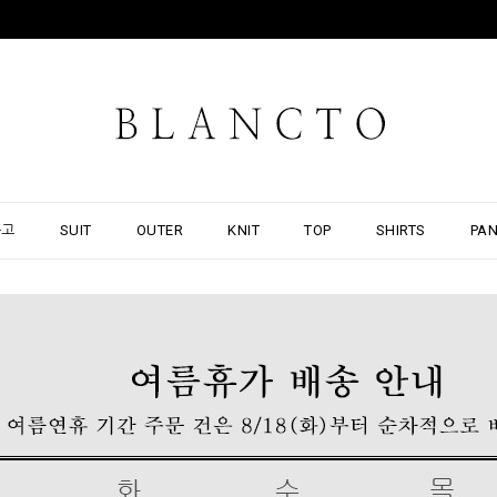
출고
SUIT
OUTER
KNIT
TOP
SHIRTS
PA