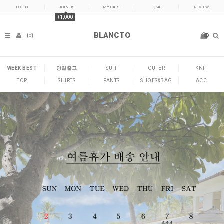
LOGIN
JOIN US
MY CART
Q&A
REVIEW
+1,000
BLANCTO
0
WEEK BEST
당일출고
SUIT
OUTER
KNIT
TOP
SHIRTS
PANTS
SHOES&BAG
ACC