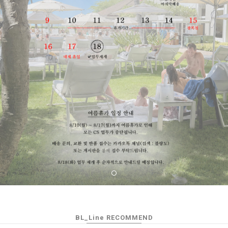
BL_Line RECOMMEND