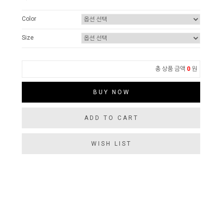
Color
Size
총 상품 금액
0
원
BUY NOW
ADD TO CART
WISH LIST