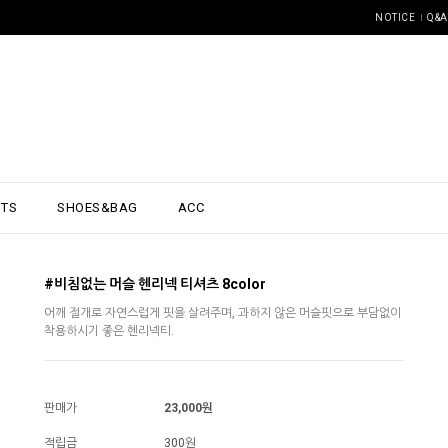
NOTICE
Q&A
NTS
SHOES&BAG
ACC
#비침없는 머슬 헨리넥 티셔츠 8color
어깨 절개로 자연스럽게 핏을 살려주며, 과하지 않은 머슬핏으로 부담없이
착용하시기 좋은 헨리넥티.
판매가
23,000원
적립금
300원