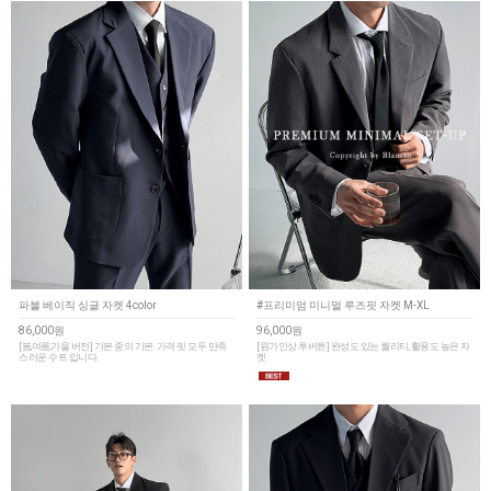
파블 베이직 싱글 자켓 4color
#프리미엄 미니멀 루즈핏 자켓 M-XL
86,000원
96,000원
[봄,여름,가을 버전] 기본 중의 기본. 가격 핏 모두 만족
[원가인상.투버튼] 완성도 있는 퀄리티, 활용도 높은 자
스러운 수트 입니다.
켓.