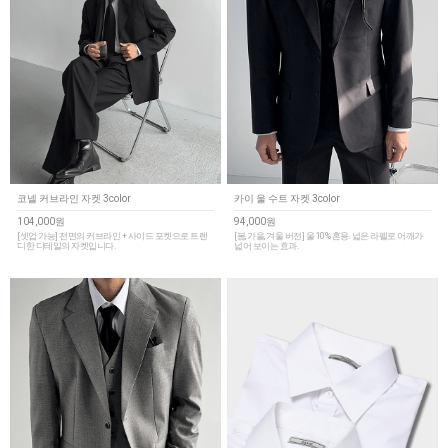
코넬 커브라인 자켓 3color
카이 울 수트 자켓 3color
104,000원
94,000원
[셋업 가능] 전면의 커브라인 + 사이드 포켓으로 트렌
[봄, 가을, 겨울 버전] 울 10% 혼용. 넓은 라펠로 어깨가
디한 디테일의 자켓입니다.
넓어 보이는 효과.