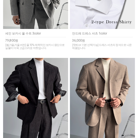
세인 보카시 울 수트 3color
안드레 드레스 셔츠 1color
79,800원
36,000원
[봄,가을,겨울 버전] 울 10%. 매력적인 보카시 원단으로
[핫찌 or 기본 선택가능] 드레스 셔츠의 정석으로 나온
실물이 더욱 고급스러운 자켓입니다.
제품입니다.