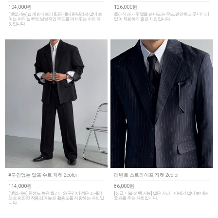
104,000원
126,000원
[셋업가능]쉽게 만나보기 힘든 데님 원단감과 넓어 보
클래식과 캐주얼을 넘나드는 무드, 편안하고 군더더기
이는 어깨 실루엣, 남성적인 무드를 더해주는 수트 자
없이 착용하기 좋은 재킷입니다.
켓입니다.
#구김없는 알프 수트 자켓 2color
리반트 스트라이프 자켓 2color
114,000원
86,000원
[셋업가능] 완성도 높은 퀄리티와 구김이 적은 소재감
[싱글, 더블 선택 가능] 넓은 카라 + 어깨가 넓어 보이는
으로 편안한 착용감과 높은 활용도를 자랑하는 자켓입
효과를 주는 자켓입니다.
니다.