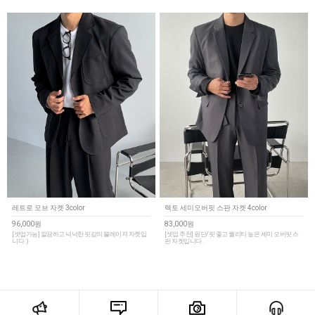
레트로 모브 자켓 3color
렉토 세미오버핏 스판 자켓 4color
96,000원
83,000원
[셋업가능] 깔끔하고 넉넉한 핏감의 블레이져 자켓입
[셋업 추천] 원단/핏 좋고 퀄리티 높은 세미 오버핏 스
니다 :)
판 자켓입니다.