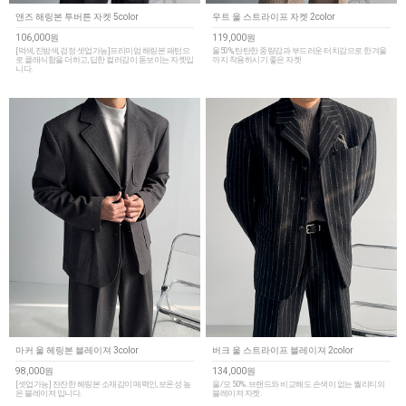
앤즈 해링본 투버튼 자켓 5color
우트 울 스트라이프 자켓 2color
106,000원
119,000원
[먹색, 진밤색, 검정 셋업가능]프리미엄 해링본 패턴으
울50%, 탄탄한 중량감과 부드러운 터치감으로 한겨울
로 클래식함을 더하고, 딥한 컬러감이 돋보이는 자켓입
까지 착용하시기 좋은 자켓
니다.
마커 울 헤링본 블레이져 3color
버크 울 스트라이프 블레이져 2color
98,000원
134,000원
[셋업가능] 잔잔한 헤링본 소재감이 매력인, 보온성 높
울/모 50%. 브랜드와 비교해도 손색이 없는 퀄리티의
은 블레이져 입니다.
블레이져 자켓.