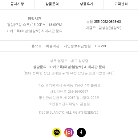
공지사항
상품문의
상품후기
고객센터
영업시간
농협
355-0052-0898-63
평일(주말 휴무) 13:00PM - 18:00PM
예금주 : 김성렬(블랑토)
카카오톡(채널:블랑토) & 게시판 문의
홈으로
이용약관
개인정보취급방침
PC Ver.
상호 블랑토 | 대표 김성렬
상담문의 : 카카오톡(채널:블랑토) & 게시판 문의
(보다 정확한 상담 응대를 위해 유선 상담은 종료되었습니다.)
주소 경기평택시 죽백동 134-3, 4층 블랑토
사업자번호 268-36-00357
통신판매업번호 제 2017-경기평택-292호
개인정보관리책임자 김성렬
© 2018 BLANCTO. ALL RIGHTS RESERVED.