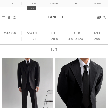
LOGIN
JOIN US
MY CART
Q&A
REVIEW
+1,000
BLANCTO
0
WEEK BEST
당일출고
SUIT
OUTER
KNIT
TOP
SHIRTS
PANTS
SHOES&BAG
ACC
SUIT